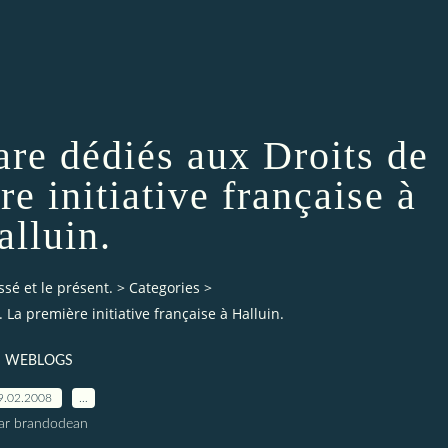
are dédiés aux Droits de
re initiative française à
alluin.
ssé et le présent.
>
Categories
>
 La première initiative française à Halluin.
WEBLOGS
9.02.2008
…
ar brandodean