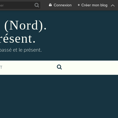
Connexion
+
Créer mon blog
n (Nord).
résent.
 passé et le présent.
T