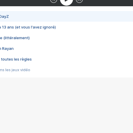
 DayZ
 a 13 ans (et vous l'avez ignoré)
e (littéralement)
im Rayan
 toutes les règles
s les jeux vidéo
us choquant de Rockstar ? - Le scandale BULLY
e plus moche de Steam
du RÊVE tourne au CAUCHEMAR
pendant 8 heures
it… à tort