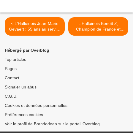
< L'Halluinois Jean-Marie
L'Halluinois Benoît Z,
Gevaert : 55 ans au service
Champion de France et
de l'Athlétisme H.V.L.
Recordman d'Europe du
Marathon. >
Hébergé par Overblog
Top articles
Pages
Contact
Signaler un abus
C.G.U.
Cookies et données personnelles
Préférences cookies
Voir le profil de Brandodean sur le portail Overblog