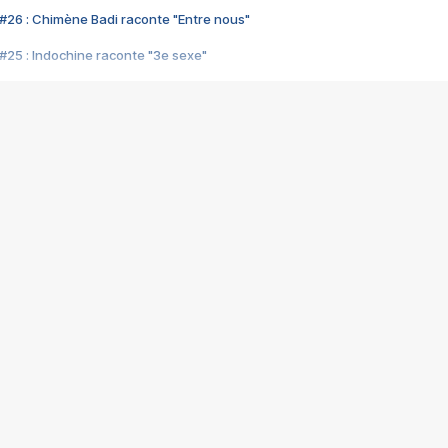
#26 : Chimène Badi raconte "Entre nous"
#25 : Indochine raconte "3e sexe"
#24 : Zaho raconte "C'est chelou"
#23 : Patrick Bruel raconte "Au café des délices"
#22 : Kyo raconte "Le chemin"
#21 : Nolwenn Leroy raconte "Cassé"
#20 : Patrick Hernandez raconte "Born to be alive"
#19 : Lorie raconte "Près de moi"
#18 : Michael Jones raconte "A nos actes manqués" (avec Jean-Jacque
#17 : Khaled raconte "Aïcha"
#16 : Corneille raconte "Parce qu'on vient de loin"
#15 : Indochine raconte "L'aventurier"