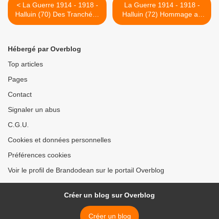
< La Guerre 1914 - 1918 -
La Guerre 1914 - 1918 -
Halluin (70) Des Tranchées
Halluin (72) Hommage au
de 14-18, à l'Etat-Major du
Dernier Français de la "Der
Maréchal Foch.
des Der" Lazare Ponticelli.
>
Hébergé par Overblog
Top articles
Pages
Contact
Signaler un abus
C.G.U.
Cookies et données personnelles
Préférences cookies
Voir le profil de Brandodean sur le portail Overblog
Créer un blog sur Overblog
Créer un blog