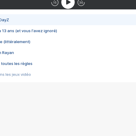
 DayZ
 a 13 ans (et vous l'avez ignoré)
e (littéralement)
im Rayan
 toutes les règles
s les jeux vidéo
us choquant de Rockstar ? - Le scandale BULLY
e plus moche de Steam
du RÊVE tourne au CAUCHEMAR
pendant 8 heures
it… à tort