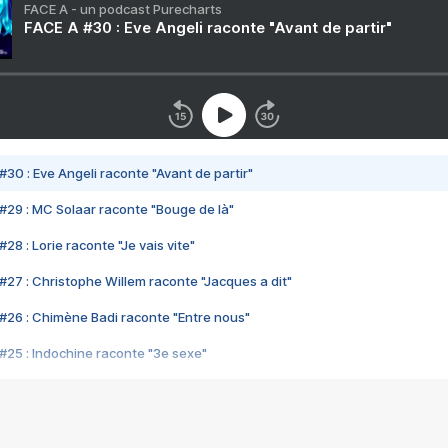
FACE A - un podcast Purecharts
FACE A #30 : Eve Angeli raconte "Avant de partir"
#30 : Eve Angeli raconte "Avant de partir"
#29 : MC Solaar raconte "Bouge de là"
28 : Lorie raconte "Je vais vite"
#27 : Christophe Willem raconte "Jacques a dit"
#26 : Chimène Badi raconte "Entre nous"
#25 : Indochine raconte "3e sexe"
#24 : Zaho raconte "C'est chelou"
#23 : Patrick Bruel raconte "Au café des délices"