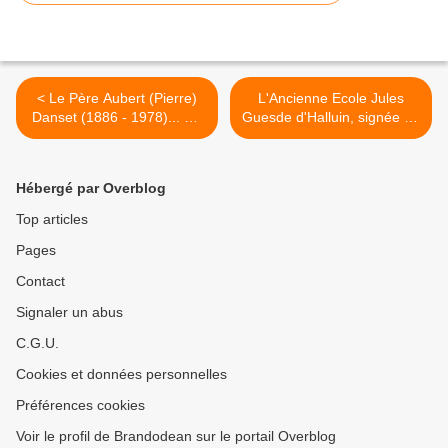
< Le Père Aubert (Pierre)
L'Ancienne Ecole Jules
Danset (1886 - 1978)... Un
Guesde d'Halluin, signée de
Religieux au Service de la
l'Architecte Nordiste Gabriel
Jeunesse.
Pagnerre. >
Hébergé par Overblog
Top articles
Pages
Contact
Signaler un abus
C.G.U.
Cookies et données personnelles
Préférences cookies
Voir le profil de Brandodean sur le portail Overblog