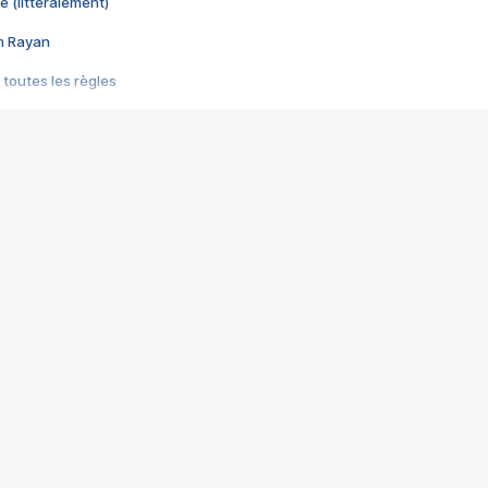
e (littéralement)
im Rayan
 toutes les règles
s les jeux vidéo
us choquant de Rockstar ? - Le scandale BULLY
e plus moche de Steam
du RÊVE tourne au CAUCHEMAR
pendant 8 heures
it… à tort
umiliés par un jeu vidéo
ire - Final Fantasy 8
ti un empire - Age of Empires
story DOFUS