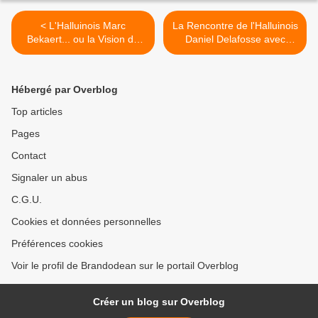
< L'Halluinois Marc
La Rencontre de l'Halluinois
Bekaert... ou la Vision du
Daniel Delafosse avec
Métier à l'Ancienne.
S.A.R. Henri d'Orléans
Comte de Paris... le 13 Juin
1989. >
Hébergé par Overblog
Top articles
Pages
Contact
Signaler un abus
C.G.U.
Cookies et données personnelles
Préférences cookies
Voir le profil de Brandodean sur le portail Overblog
Créer un blog sur Overblog