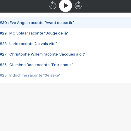
#30 : Eve Angeli raconte "Avant de partir"
#29 : MC Solaar raconte "Bouge de là"
28 : Lorie raconte "Je vais vite"
#27 : Christophe Willem raconte "Jacques a dit"
#26 : Chimène Badi raconte "Entre nous"
#25 : Indochine raconte "3e sexe"
#24 : Zaho raconte "C'est chelou"
#23 : Patrick Bruel raconte "Au café des délices"
#22 : Kyo raconte "Le chemin"
#21 : Nolwenn Leroy raconte "Cassé"
#20 : Patrick Hernandez raconte "Born to be alive"