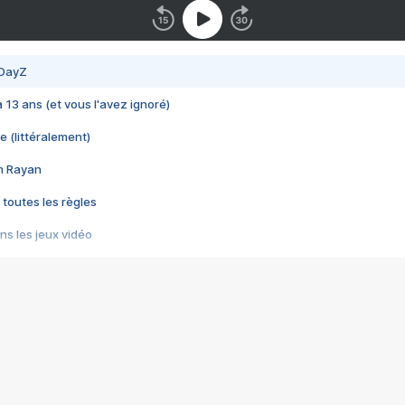
 DayZ
 a 13 ans (et vous l'avez ignoré)
e (littéralement)
im Rayan
 toutes les règles
s les jeux vidéo
us choquant de Rockstar ? - Le scandale BULLY
e plus moche de Steam
du RÊVE tourne au CAUCHEMAR
pendant 8 heures
it… à tort