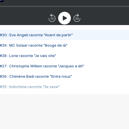
#30 : Eve Angeli raconte "Avant de partir"
#29 : MC Solaar raconte "Bouge de là"
28 : Lorie raconte "Je vais vite"
#27 : Christophe Willem raconte "Jacques a dit"
#26 : Chimène Badi raconte "Entre nous"
#25 : Indochine raconte "3e sexe"
#24 : Zaho raconte "C'est chelou"
#23 : Patrick Bruel raconte "Au café des délices"
#22 : Kyo raconte "Le chemin"
#21 : Nolwenn Leroy raconte "Cassé"