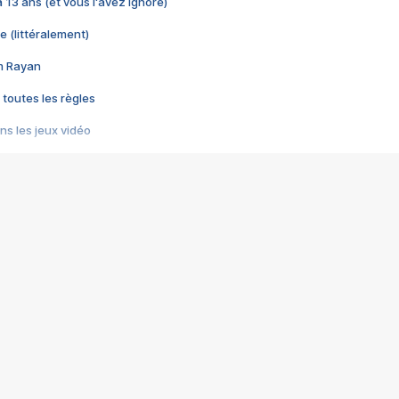
 a 13 ans (et vous l'avez ignoré)
e (littéralement)
im Rayan
 toutes les règles
s les jeux vidéo
us choquant de Rockstar ? - Le scandale BULLY
e plus moche de Steam
du RÊVE tourne au CAUCHEMAR
pendant 8 heures
it… à tort
umiliés par un jeu vidéo
ire - Final Fantasy 8
ti un empire - Age of Empires