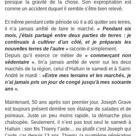
presque la gravité de la chose. Son expropriation est
comme un accident duquel il semble s’être bien relevé.
Et même pendant cette période où il a dû quitter ses terres,
il n’a jamais arrêté de faire le marché.
« Pendant six
mois, j’étais partagé entre deux parties de terres : je
continuais à cultiver d’un côté, et je préparais les
nouvelles terres de l’autre »
raconte-il simplement.
Depuis qu’il exerce ce métier de
« commerçant non
sédentaire »
, iln’a jamais arrêté de venir sur les deux
marchés de la région, celui d’Halluin le samedi et à Saint-
André le mardi :
»Entre mes terrains et les marchés, je
n’ai jamais pris un jour de congé jusqu’à mes soixante
ans ».
Maintenant, 50 ans après son premier jour, Joseph Grave
est toujours présent derrière son étalage de salades et de
poireaux. Juste un peu moins rapide, la démarche plus
chaloupée. Seulement, il n’est pas tout seul le samedi à
Halluin : son fils Thierry l’aide… ou plutôt c’est Joseph qui
l’aide, car depuis 13 ans, Thierry, la quatrième génération