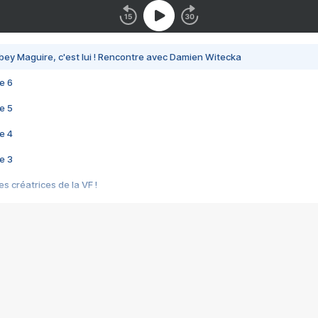
bey Maguire, c'est lui ! Rencontre avec Damien Witecka
e 6
e 5
e 4
e 3
s créatrices de la VF !
e 2
e 1
e Mektoub My Love arrive enfin ! Rencontre avec Shaïn Boumedine et Sal
i : après Toni en famille
elle réalise le bouleversant Dites lui que je l'aime