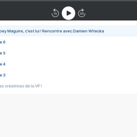
bey Maguire, c'est lui ! Rencontre avec Damien Witecka
e 6
e 5
e 4
e 3
s créatrices de la VF !
e 2
e 1
e Mektoub My Love arrive enfin ! Rencontre avec Shaïn Boumedine et Sal
i : après Toni en famille