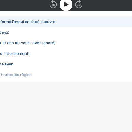
nsformé l’ennui en chef-d’œuvre
 DayZ
 a 13 ans (et vous l'avez ignoré)
e (littéralement)
im Rayan
 toutes les règles
s les jeux vidéo
us choquant de Rockstar ? - Le scandale BULLY
e plus moche de Steam
du RÊVE tourne au CAUCHEMAR
pendant 8 heures