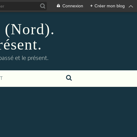
Connexion
+
Créer mon blog
n (Nord).
résent.
 passé et le présent.
T