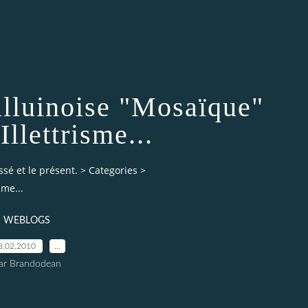
alluinoise "Mosaïque"
Illettrisme...
ssé et le présent.
>
Categories
>
sme...
WEBLOGS
8.02.2010
…
ar Brandodean