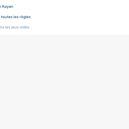
im Rayan
 toutes les règles
s les jeux vidéo
us choquant de Rockstar ? - Le scandale BULLY
e plus moche de Steam
du RÊVE tourne au CAUCHEMAR
pendant 8 heures
it… à tort
umiliés par un jeu vidéo
ire - Final Fantasy 8
ti un empire - Age of Empires
story DOFUS