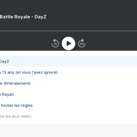
 Battle Royale - DayZ
 DayZ
 a 13 ans (et vous l'avez ignoré)
e (littéralement)
im Rayan
 toutes les règles
s les jeux vidéo
us choquant de Rockstar ? - Le scandale BULLY