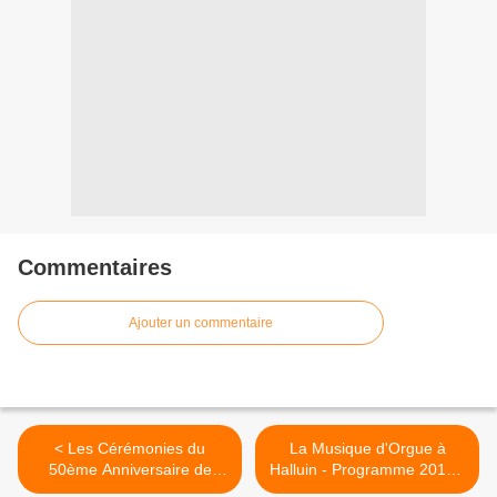
Commentaires
Ajouter un commentaire
< Les Cérémonies du
La Musique d'Orgue à
50ème Anniversaire de
Halluin - Programme 2010 -
l'UNC/AFN d'Halluin (1959 -
2011... >