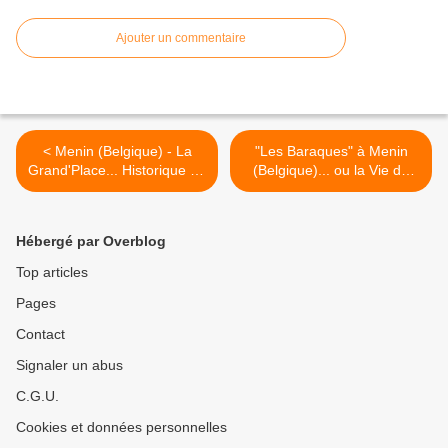
Ajouter un commentaire
< Menin (Belgique) - La
"Les Baraques" à Menin
Grand'Place... Historique de
(Belgique)... ou la Vie de
la Ville Frontière.
l'autre Côté de la Frontière
en 2008-2009-2010. >
Hébergé par Overblog
Top articles
Pages
Contact
Signaler un abus
C.G.U.
Cookies et données personnelles