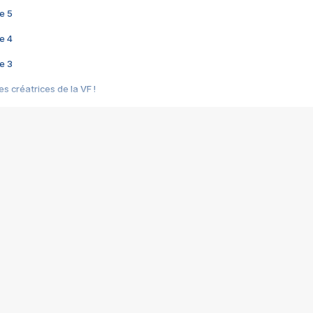
e 5
e 4
e 3
s créatrices de la VF !
e 2
e 1
e Mektoub My Love arrive enfin ! Rencontre avec Shaïn Boumedine et Sal
i : après Toni en famille
elle réalise le bouleversant Dites lui que je l'aime
ais ! Rencontre autour de Vie privée de Rebecca Zlotowski
 de Marguerite, Grave... Rencontre avec Ella Rumpf
 Les Rêveurs, un film intime sur la santé mentale