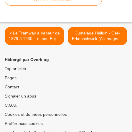
< Le Tramway à Vapeur de
Jumelage Halluin - Oer-
1879 à 1930... et son Enjeu
Erkenschwick (Allemagne) :
lors de la Première Guerre
une Amitié de 40 ans (3/4).
Mondiale.
>
Hébergé par Overblog
Top articles
Pages
Contact
Signaler un abus
C.G.U.
Cookies et données personnelles
Préférences cookies