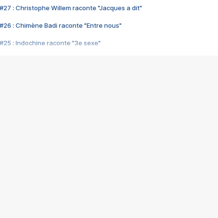
#27 : Christophe Willem raconte "Jacques a dit"
#26 : Chimène Badi raconte "Entre nous"
#25 : Indochine raconte "3e sexe"
#24 : Zaho raconte "C'est chelou"
#23 : Patrick Bruel raconte "Au café des délices"
#22 : Kyo raconte "Le chemin"
#21 : Nolwenn Leroy raconte "Cassé"
#20 : Patrick Hernandez raconte "Born to be alive"
#19 : Lorie raconte "Près de moi"
#18 : Michael Jones raconte "A nos actes manqués" (avec Jean-Jacque
#17 : Khaled raconte "Aïcha"
#16 : Corneille raconte "Parce qu'on vient de loin"