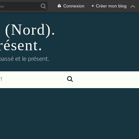
Connexion
+
Créer mon blog
n (Nord).
résent.
 passé et le présent.
T