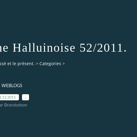
ne Halluinoise 52/2011.
ssé et le présent.
>
Categories
>
WEBLOGS
8.12.2011
…
ar Brandodean