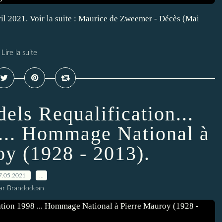
ril 2021. Voir la suite : Maurice de Zweemer - Décès (Mai
Lire la suite
els Requalification...
 ... Hommage National à
oy (1928 - 2013).
7.05.2021
…
ar Brandodean