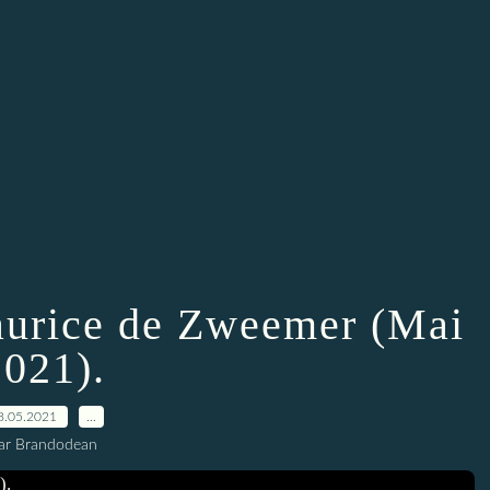
urice de Zweemer (Mai
2021).
8.05.2021
…
ar Brandodean