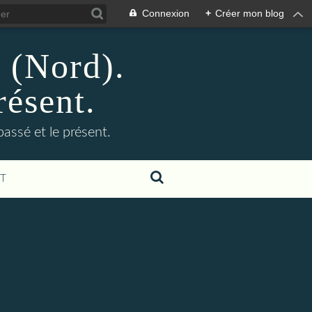
Connexion
+
Créer mon blog
n (Nord).
résent.
 passé et le présent.
T