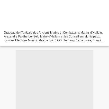
Drapeau de l'Amicale des Anciens Marins et Combattants Marins d'Halluin.
Alexandre Faidherbe réélu Maire d'Halluin et les Conseillers Municipaux,
lors des Elections Municipales de Juin 1995. 1er rang, 1er à droite, Francis
Poulain Adjoint à la Vie Associative...