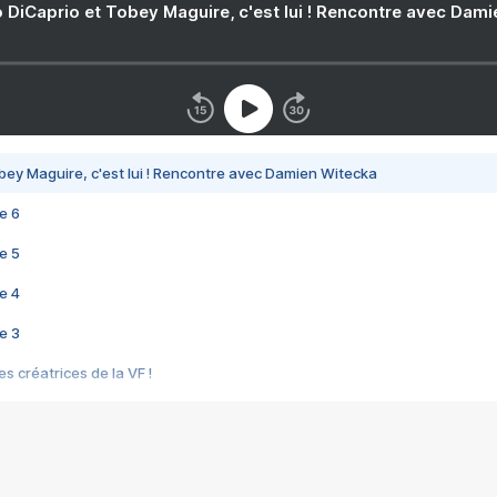
 DiCaprio et Tobey Maguire, c'est lui ! Rencontre avec Dam
bey Maguire, c'est lui ! Rencontre avec Damien Witecka
e 6
e 5
e 4
e 3
s créatrices de la VF !
e 2
e 1
e Mektoub My Love arrive enfin ! Rencontre avec Shaïn Boumedine et Sal