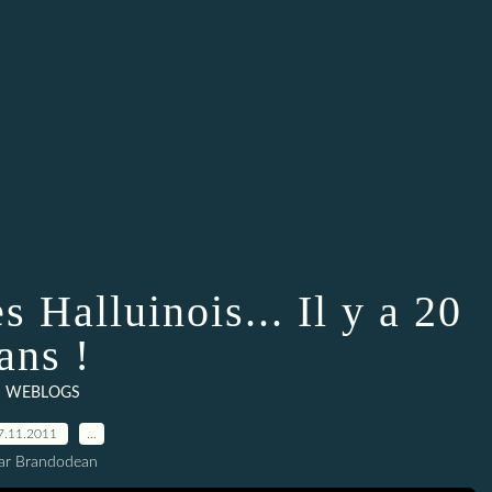
 Halluinois... Il y a 20
ans !
WEBLOGS
7.11.2011
…
ar Brandodean