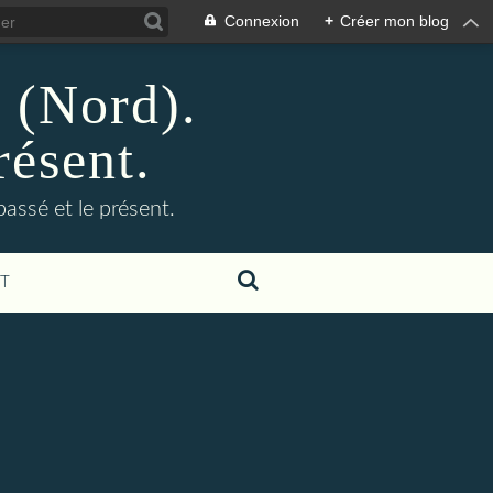
Connexion
+
Créer mon blog
n (Nord).
résent.
 passé et le présent.
T