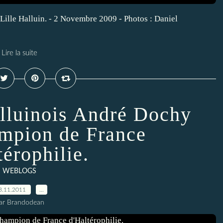
 Lille Halluin. - 2 Novembre 2009 - Photos : Daniel
Lire la suite
alluinois André Dochy
mpion de France
térophilie.
WEBLOGS
3.11.2011
…
ar Brandodean