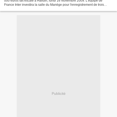
000 euros fait escale à Halluin, lundi 16 Novembre 2009. L'équipe de
France Inter investira la salle du Manège pour l'enregistrement de trois
émissions. L'animateur Nicolas Stoufflet...
Publicité