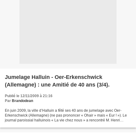
Jumelage Halluin - Oer-Erkenschwick
(Allemagne) : une Amitié de 40 ans (3/4).
Publié le 12/11/2009 à 21:16
Par
Brandodean
En juin 2009, la ville d’Halluin a fêté ses 40 ans de jumelage avec Oer-
Erkenschwick (Allemagne) (ne pas prononcer « Ohair » mais « Eur ! »). Le
journal paroissial halluinois « La vie chez nous » a rencontré M. Henri
Leveugle, qui en fut un des artisans,...