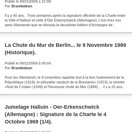
Publié le 09/11/2009 à 21:08
Par
Brandodean
Il y a 40 ans... Trois semaines après la signature officielle de la Charte entre
la Ville d’Halluin et celle d’Oer Erkenschwick (Allemagne), c’est chez nos
amis Allemands que se déroula la deuxième édition d’échanges de
documents, qui officialisaient...
La Chute du Mur de Berlin... le 9 Novembre 1989
(Historique).
Publié le 09/11/2009 à 08:04
Par
Brandodean
Pour les Allemands, le 9 novembre rappelle tout à la fois l'avènement de la
République (1918), le pitoyable «putsch de la Brasserie» (1923), la sinistre
«Nuit de Cristal» (1938) et l'heureuse chute du Mur (1989), ... il y a 20 ans
jour pour jour. Dans...
Jumelage Halluin - Oer-Erkenschwick
(Allemagne) : Signature de la Charte le 4
Octobre 1969 (1/4).