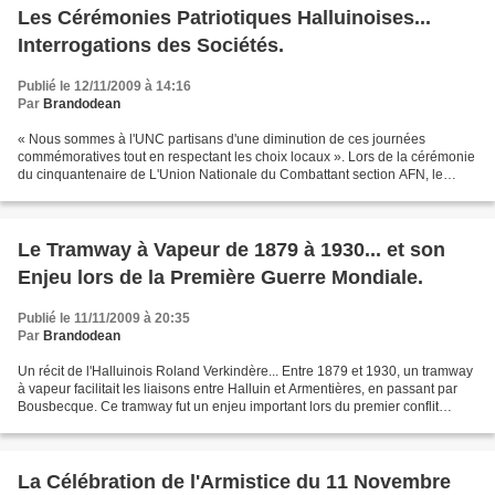
Les Cérémonies Patriotiques Halluinoises...
Interrogations des Sociétés.
Publié le 12/11/2009 à 14:16
Par
Brandodean
« Nous sommes à l'UNC partisans d'une diminution de ces journées
commémoratives tout en respectant les choix locaux ». Lors de la cérémonie
du cinquantenaire de L'Union Nationale du Combattant section AFN, le
président de la section locale Philippe Grimonpont...
Le Tramway à Vapeur de 1879 à 1930... et son
Enjeu lors de la Première Guerre Mondiale.
Publié le 11/11/2009 à 20:35
Par
Brandodean
Un récit de l'Halluinois Roland Verkindère... Entre 1879 et 1930, un tramway
à vapeur facilitait les liaisons entre Halluin et Armentières, en passant par
Bousbecque. Ce tramway fut un enjeu important lors du premier conflit
mondial. Allemands et alliés...
La Célébration de l'Armistice du 11 Novembre