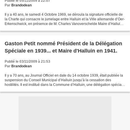
Publié le 05/11/2009 à 22:07
Par
Brandodean
Il y a 40 ans, le samedi 4 Octobre 1969, se déroula la signature officielle de
la Charte qui consacre le jumelage entre Halluin et la Ville allemande d’Oer-
Erkenschwick, en présence de M. Charles Vanoverschelde Maire d’Halluin
et de M. Heinz Netta Bourgmestre...
Gaston Petit nommé Président de la Délégation
Spéciale en 1939... et Maire d'Halluin en 1941.
Publié le 03/11/2009 à 21:53
Par
Brandodean
Il y a 70 ans, au Journal Officiel en date du 14 octobre 1939, était publiée la
suspension du Conseil Municipal d’Halluin jusqu’à la cessation des
hostilités. Il est institué dans la Commune d’Halluin, une délégation spéciale
habilitée à prendre les mêmes...