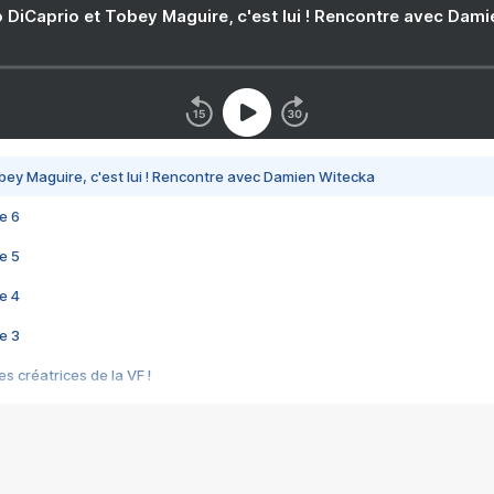
 DiCaprio et Tobey Maguire, c'est lui ! Rencontre avec Dam
bey Maguire, c'est lui ! Rencontre avec Damien Witecka
e 6
e 5
e 4
e 3
s créatrices de la VF !
e 2
e 1