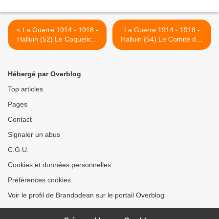
< La Guerre 1914 - 1918 -
La Guerre 1914 - 1918 -
Halluin (52) Le Coquelicot
Halluin (54) Le Comité des
et le Bleuet de la Mémoire...
Anciens Zouaves de
Historique.
Coxyde (B) à Halluin, en
1934. >
Hébergé par Overblog
Top articles
Pages
Contact
Signaler un abus
C.G.U.
Cookies et données personnelles
Préférences cookies
Voir le profil de Brandodean sur le portail Overblog