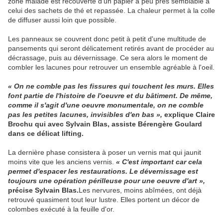
zone malade est recouverte d'un papier à peu près semblable à
celui des sachets de thé et repassée. La chaleur permet à la colle
de diffuser aussi loin que possible.
Les panneaux se couvrent donc petit à petit d'une multitude de
pansements qui seront délicatement retirés avant de procéder au
décrassage, puis au dévernissage. Ce sera alors le moment de
combler les lacunes pour retrouver un ensemble agréable à l'oeil.
« On ne comble pas les fissures qui touchent les murs. Elles
font partie de l'histoire de l'oeuvre et du bâtiment. De même,
comme il s'agit d'une oeuvre monumentale, on ne comble
pas les petites lacunes, invisibles d'en bas »,
explique Claire
Brochu qui avec Sylvain Blas, assiste Bérengère Goulard
dans ce délicat lifting.
La dernière phase consistera à poser un vernis mat qui jaunit
moins vite que les anciens vernis.
« C'est important car cela
permet d'espacer les restaurations. Le dévernissage est
toujours une opération périlleuse pour une oeuvre d'art »,
précise Sylvain Blas.
Les nervures, moins abîmées, ont déjà
retrouvé quasiment tout leur lustre. Elles portent un décor de
colombes exécuté à la feuille d'or.