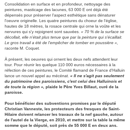
Consolidation en surface et en profondeur, nettoyage des
peintures, masticage des lacunes, 63 000 E ont déjà été
dépensés pour préserver l'aspect esthétique sans dénaturer
l'oeuvre originelle. Les quatre peintures du choeur de l'église,
hautes de 18 mètres, la rosace centrale qui orne la voûte et les
nervures qui s'y rejoignent sont sauvées.
« 70 % de la surface se
décollait, elle n'était plus tenue que par la peinture qui s'écaillait.
Le gros travail a été de l'empêcher de tomber en poussière »,
raconte M. Coquet.
À présent, les oeuvres qui ornent les deux nefs attendent leur
tour. Pour réunir les quelque 110 000 euros nécessaires à la
réfection de ces peintures, le Comité flamand de France d'Halluin
lance un nouvel appel au mécénat.
« Il ne s'agit pas seulement
du patrimoine des paroissiens, c'est celui des Halluinois et
de toute la région »,
plaide le Père Yves Billaut, curé de la
paroisse.
Pour bénéficier des subventions promises par le député
Christian Vanneste, les protecteurs des fresques de Saint-
Hilaire doivent relancer les travaux de la nef gauche, autour
de l'autel de la Vierge, en 2010, et mettre sur la table la même
somme que le député, soit près de 55 000 E en deux ans.