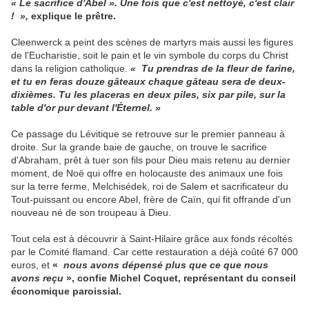
« Le sacrifice d'Abel ». Une fois que c'est nettoyé, c'est clair
! »,
explique le prêtre.
Cleenwerck a peint des scènes de martyrs mais aussi les figures
de l'Eucharistie, soit le pain et le vin symbole du corps du Christ
dans la religion catholique.
« Tu prendras de la fleur de farine,
et tu en feras douze gâteaux chaque gâteau sera de deux-
dixièmes. Tu les placeras en deux piles, six par pile, sur la
table d'or pur devant l'Éternel. »
Ce passage du Lévitique se retrouve sur le premier panneau à
droite. Sur la grande baie de gauche, on trouve le sacrifice
d'Abraham, prêt à tuer son fils pour Dieu mais retenu au dernier
moment, de Noë qui offre en holocauste des animaux une fois
sur la terre ferme, Melchisédek, roi de Salem et sacrificateur du
Tout-puissant ou encore Abel, frère de Caïn, qui fit offrande d'un
nouveau né de son troupeau à Dieu.
Tout cela est à découvrir à Saint-Hilaire grâce aux fonds récoltés
par le Comité flamand. Car cette restauration a déjà coûté 67 000
euros, et
«
nous avons dépensé plus que ce que nous
avons reçu
», confie Michel Coquet, représentant du conseil
économique paroissial.