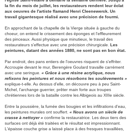
l'église Saint-Hilaire a démarré la semaine dernière. Jusqu'à
la fin du mois de juillet, les restaurateurs rendent leur éclat
aux oeuvres de l'artiste flamand Henri Cleenewerck. Un
travail gigantesque réalisé avec une précision de fourmi.
En approchant de la chapelle de la Vierge située à gauche du
choeur, on entend le crissement des éponges et l'effleurement
des pinceaux. Aussi physique que minutieux, le travail des
restaurateurs s'effectue avec une précision chirurgicale.
Les
peintures, datant des années 1880, ne sont pas en bon état.
Par endroit, des pans entiers de l'oeuvres risquent de s'effriter.
Accroupie devant le mur, Berengère Goulard travaille carrément
avec une seringue.
« Grâce à une résine acrylique, nous
refixons les peintures et nous résorbons les soulèvements »
explique-t-elle. Au dessus d'elle, on découvre peu à peu Saint-
Michel, l'archange guerrier, prêter main forte aux troupes
chrétiennes lors de la bataille contre les Albigeois au XIIIe siècle.
Entre la poussière, la fumée des bougies et les infiltrations d'eau,
les peintures murales ont souffert.
« Nous avons un siècle de
crasse à nettoyer »
confirme la restauratrice. Les deux tiers des
surfaces ont déjà été traitées et le résultat est impressionnant.
L'épaisse couche grise a laissé place à des fresques travaillées,