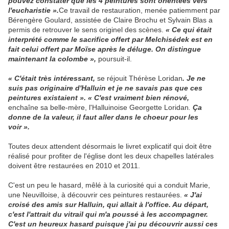
pouvez constater que les 4 peintures sont orientées vers
l'eucharistie ».
Ce travail de restauration, menée patiemment par
Bérengère Goulard, assistée de Claire Brochu et Sylvain Blas a
permis de retrouver le sens originel des scènes.
« Ce qui était
interprété comme le sacrifice offert par Melchisédek est en
fait celui offert par Moïse après le déluge. On distingue
maintenant la colombe »,
poursuit-il.
« C'était très intéressant,
se réjouit Thérèse Loridan
. Je ne
suis pas originaire d'Halluin et je ne savais pas que ces
peintures existaient ». « C'est vraiment bien rénové,
enchaîne sa belle-mère, l'Halluinoise Georgette Loridan
.
Ça
donne de la valeur, il faut aller dans le choeur pour les
voir ».
Toutes deux attendent désormais le livret explicatif qui doit être
réalisé pour profiter de l'église dont les deux chapelles latérales
doivent être restaurées en 2010 et 2011.
C'est un peu le hasard, mêlé à la curiosité qui a conduit Marie,
une Neuvilloise, à découvrir ces peintures restaurées.
« J'ai
croisé des amis sur Halluin, qui allait à l'office. Au départ,
c'est l'attrait du vitrail qui m'a poussé à les accompagner.
C'est un heureux hasard puisque j'ai pu découvrir aussi ces