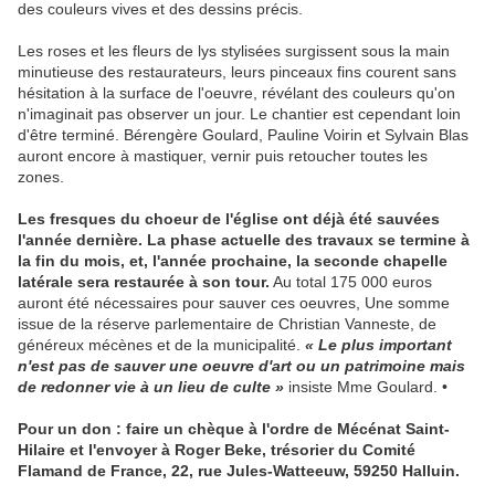
des couleurs vives et des dessins précis.
Les roses et les fleurs de lys stylisées surgissent sous la main
minutieuse des restaurateurs, leurs pinceaux fins courent sans
hésitation à la surface de l'oeuvre, révélant des couleurs qu'on
n'imaginait pas observer un jour. Le chantier est cependant loin
d'être terminé. Bérengère Goulard, Pauline Voirin et Sylvain Blas
auront encore à mastiquer, vernir puis retoucher toutes les
zones.
Les fresques du choeur de l'église ont déjà été sauvées
l'année dernière. La phase actuelle des travaux se termine à
la fin du mois, et, l'année prochaine, la seconde chapelle
latérale sera restaurée à son tour.
Au total 175 000 euros
auront été nécessaires pour sauver ces oeuvres, Une somme
issue de la réserve parlementaire de Christian Vanneste, de
généreux mécènes et de la municipalité.
« Le plus important
n'est pas de sauver une oeuvre d'art ou un patrimoine mais
de redonner vie à un lieu de culte »
insiste Mme Goulard. •
Pour un don : faire un chèque à l'ordre de Mécénat Saint-
Hilaire et l'envoyer à Roger Beke, trésorier du Comité
Flamand de France, 22, rue Jules-Watteeuw, 59250 Halluin.