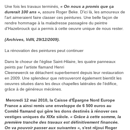
Une fois les travaux terminés,
« On nous a promis que ça
durerait 100 ans »,
assure Roger Beke. D'ici là, les amoureux de
l'art aimeraient faire classer ces peintures. Une belle façon de
rendre hommage à la maladresse passagère du peintre
d'Hazebrouck qui a permis à cette oeuvre unique de nous rester.
(Archives, VdN, 29/12/2009).
La rénovation des peintures peut continuer
Dans le choeur de l'église Saint-Hilaire, les quatre panneaux
peints par l'artiste flamand Henri
Cleenewerck se détachent superbement depuis leur restauration
en 2009. Une splendeur que retrouveront également bientôt les
oeuvres situées dans les deux chapelles latérales de l'édifice,
grâce à de généreux mécènes.
Mercredi 12 mai 2010, la Caisse d'Épargne Nord Europe
France a ainsi remis une enveloppe de 6 500 euros au
Comité flamand qui gère les dons destinés à rénover ces
vestiges uniques du XIXe siècle.
« Grâce à cette somme, la
première tranche des travaux est définitivement financée.
On va pouvoir passer aux suivantes »,
s'est réjoui Roger