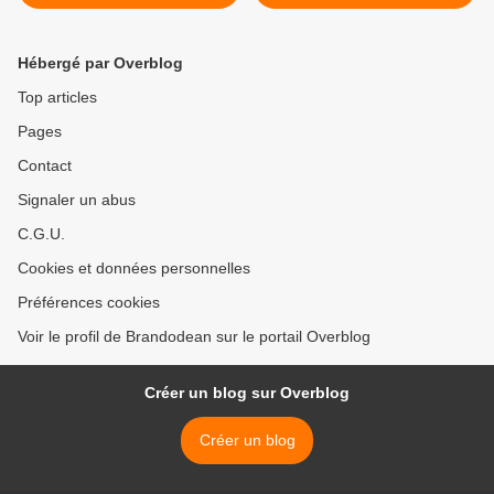
l'Architecte Nordiste Gabriel
Bohemond", très à cheval
Pagnerre.
sur l'Histoire Médiévale. >
Hébergé par Overblog
Top articles
Pages
Contact
Signaler un abus
C.G.U.
Cookies et données personnelles
Préférences cookies
Voir le profil de Brandodean sur le portail Overblog
Créer un blog sur Overblog
Créer un blog