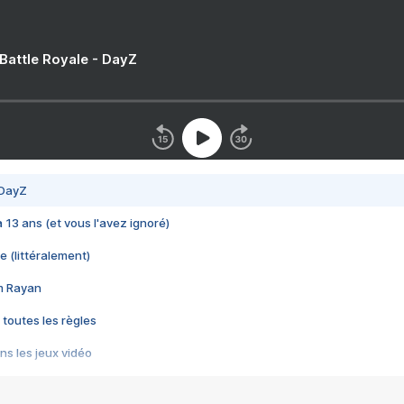
 Battle Royale - DayZ
 DayZ
 a 13 ans (et vous l'avez ignoré)
e (littéralement)
im Rayan
 toutes les règles
s les jeux vidéo
us choquant de Rockstar ? - Le scandale BULLY