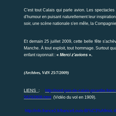
C'est tout Calais qui parle avion. Les spectacle
d'humour en puisant naturellement leur inspiration
soir, une scène nationale s'en mêle, la Compagnie 
Et demain 25 juillet 2009, cette belle fête s'achèv
Manche. À tout exploit, tout hommage. Surtout quan
enfant rayonnait :
«
Merci z'avions
».
(Archives, VdN 25/7/2009)
LIENS
:
http://nord-pas-de-calais-picardie.fran
56292808.html
(Vidéo du vol en 1909).
http://info.france2.fr/france/Louis-Bl%C3%A9riot