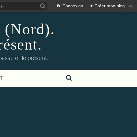
Connexion
+
Créer mon blog
n (Nord).
résent.
 passé et le présent.
T