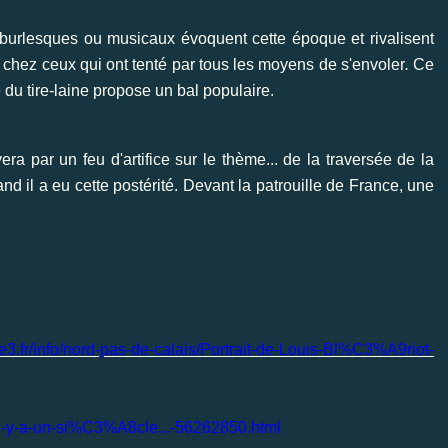
s burlesques ou musicaux évoquent cette époque et rivalisent
 chez ceux qui ont tenté par tous les moyens de s'envoler
.
Ce
du tire-laine propose un bal populaire.
era par un feu d'artifice sur le thème... de la traversée de la
d il a eu cette postérité. Devant la patrouille de France, une
ce3.fr/info/nord-pas-de-calais/Portrait-de-Louis-Bl%C3%A9riot-
,-il-y-a-un-si%C3%A8cle...-56262850.html