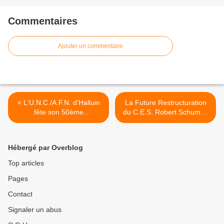
Commentaires
Ajouter un commentaire
< L'U.N.C./A.F.N. d'Halluin
La Future Restructuration
fête son 50ème
du C.E.S. Robert Schuman
Anniversaire... 1959 - 2009.
à Halluin. >
Hébergé par Overblog
Top articles
Pages
Contact
Signaler un abus