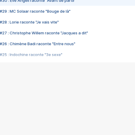
#30 : Eve Angeli raconte "Avant de partir"
#29 : MC Solaar raconte "Bouge de là"
28 : Lorie raconte "Je vais vite"
#27 : Christophe Willem raconte "Jacques a dit"
#26 : Chimène Badi raconte "Entre nous"
#25 : Indochine raconte "3e sexe"
#24 : Zaho raconte "C'est chelou"
#23 : Patrick Bruel raconte "Au café des délices"
#22 : Kyo raconte "Le chemin"
#21 : Nolwenn Leroy raconte "Cassé"
#20 : Patrick Hernandez raconte "Born to be alive"
#19 : Lorie raconte "Près de moi"
#18 : Michael Jones raconte "A nos actes manqués" (avec Jean-Jacque