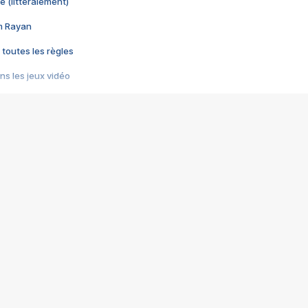
e (littéralement)
im Rayan
 toutes les règles
s les jeux vidéo
us choquant de Rockstar ? - Le scandale BULLY
e plus moche de Steam
du RÊVE tourne au CAUCHEMAR
pendant 8 heures
it… à tort
umiliés par un jeu vidéo
ire - Final Fantasy 8
ti un empire - Age of Empires
story DOFUS