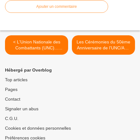
Ajouter un commentaire
< L'Union Nationale des
Les Cérémonies du 50ème
Combattants (UNC)...
Anniversaire de l'UNC/AFN
Historique (1919 - 2009).
d'Halluin (1959 - 2009). >
Hébergé par Overblog
Top articles
Pages
Contact
Signaler un abus
C.G.U.
Cookies et données personnelles
Préférences cookies