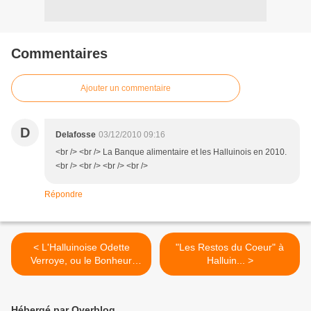
Commentaires
Ajouter un commentaire
D
Delafosse
03/12/2010 09:16
<br /> <br /> La Banque alimentaire et les Halluinois en 2010.
<br /> <br /> <br /> <br />
Répondre
< L'Halluinoise Odette
"Les Restos du Coeur" à
Verroye, ou le Bonheur
Halluin... >
d'une "Maman aux 29
Enfants".
Hébergé par Overblog