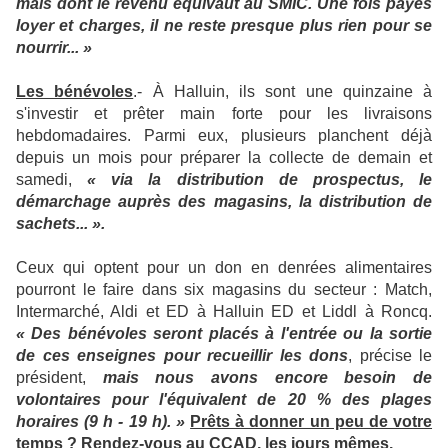
mais dont le revenu équivaut au SMIC. Une fois payés
loyer et charges, il ne reste presque plus rien pour se
nourrir... »
Les bénévoles
.- À Halluin, ils sont une quinzaine à
s'investir et prêter main forte pour les livraisons
hebdomadaires. Parmi eux, plusieurs planchent déjà
depuis un mois pour préparer la collecte de demain et
samedi,
« via la distribution de prospectus, le
démarchage auprès des magasins, la distribution de
sachets... ».
Ceux qui optent pour un don en denrées alimentaires
pourront le faire dans six magasins du secteur : Match,
Intermarché, Aldi et ED à Halluin ED et Liddl à Roncq.
« Des bénévoles seront placés à l'entrée ou la sortie
de ces enseignes pour recueillir les dons
, précise le
président,
mais nous avons encore besoin de
volontaires pour l'équivalent de 20 % des plages
horaires (9 h - 19 h). »
Prêts à donner un peu de votre
temps ? Rendez-vous au CCAD, les jours mêmes.