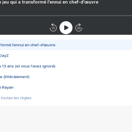
e jeu qui a transformé l’ennui en chef-d’œuvre
nsformé l’ennui en chef-d’œuvre
 DayZ
 a 13 ans (et vous l'avez ignoré)
e (littéralement)
im Rayan
 toutes les règles
s les jeux vidéo
us choquant de Rockstar ? - Le scandale BULLY
e plus moche de Steam