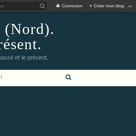
Connexion
+
Créer mon blog
n (Nord).
résent.
 passé et le présent.
T