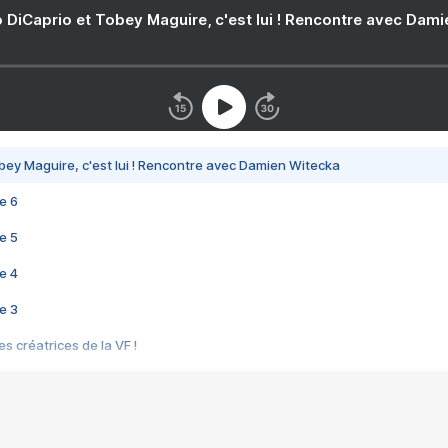
 DiCaprio et Tobey Maguire, c'est lui ! Rencontre avec Dam
bey Maguire, c'est lui ! Rencontre avec Damien Witecka
e 6
e 5
e 4
e 3
s créatrices de la VF !
e 2
e 1