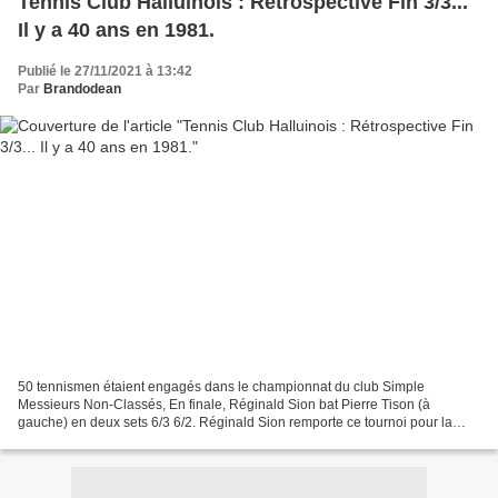
Tennis Club Halluinois : Rétrospective Fin 3/3...
Il y a 40 ans en 1981.
Publié le 27/11/2021 à 13:42
Par
Brandodean
50 tennismen étaient engagés dans le championnat du club Simple
Messieurs Non-Classés, En finale, Réginald Sion bat Pierre Tison (à
gauche) en deux sets 6/3 6/2. Réginald Sion remporte ce tournoi pour la
seconde année consécutive en 1980 et 1981. et fait...