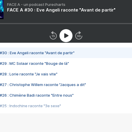
FACE A - un podcast Purecharts
FACE A #30 : Eve Angeli raconte "Avant de partir"
#30 : Eve Angeli raconte "Avant de partir"
#29 : MC Solaar raconte "Bouge de là"
28 : Lorie raconte "Je vais vite"
#27 : Christophe Willem raconte "Jacques a dit"
#26 : Chimène Badi raconte "Entre nous"
#25 : Indochine raconte "3e sexe"
#24 : Zaho raconte "C'est chelou"
#23 : Patrick Bruel raconte "Au café des délices"