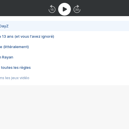
 DayZ
 a 13 ans (et vous l'avez ignoré)
e (littéralement)
im Rayan
 toutes les règles
s les jeux vidéo
us choquant de Rockstar ? - Le scandale BULLY
e plus moche de Steam
du RÊVE tourne au CAUCHEMAR
pendant 8 heures