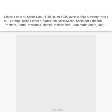
Classe Ecole du Sacré-Coeur Halluin, en 1945, avec le frère Alossery : Assis
au 1er rang : René Lamelin, Marc Demuynck, Michel Kesteloot, Edmond
Troeffers, André Descamps, Marcel Desmazières, Jean-Marie Ampe, Robert
Dewailly, Debout au 2ème rang : Vadenberghe,...
Publicité