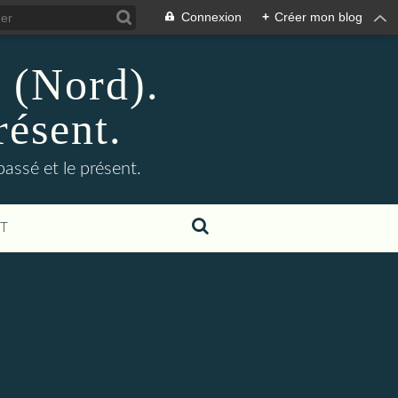
Connexion
+
Créer mon blog
n (Nord).
résent.
 passé et le présent.
T