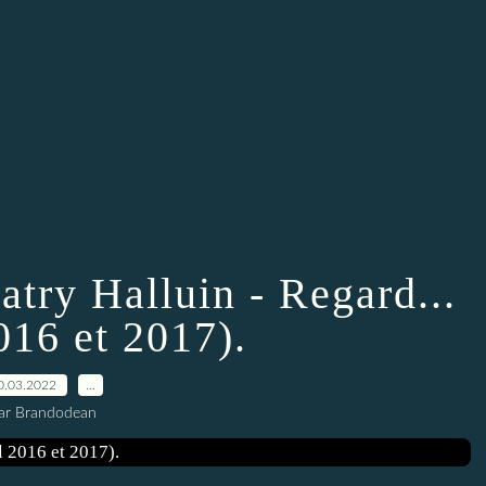
try Halluin - Regard...
016 et 2017).
0.03.2022
…
ar Brandodean