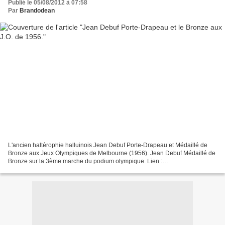
Publié le 05/08/2012 à 07:58
Par
Brandodean
L'ancien haltérophie halluinois Jean Debuf Porte-Drapeau et Médaillé de
Bronze aux Jeux Olympiques de Melbourne (1956). Jean Debuf Médaillé de
Bronze sur la 3ème marche du podium olympique. Lien :
http://alarecherchedupasse-halluin.net/ Palmarès Olympique...