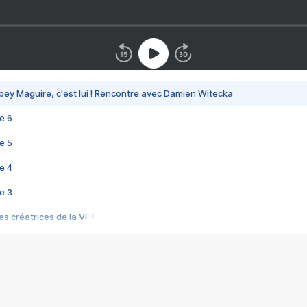
bey Maguire, c'est lui ! Rencontre avec Damien Witecka
e 6
e 5
e 4
e 3
s créatrices de la VF !
e 2
e 1
e Mektoub My Love arrive enfin ! Rencontre avec Shaïn Boumedine et Sal