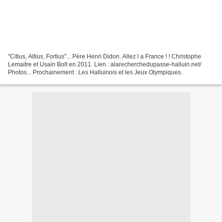
"Citius, Altius, Fortius"... Père Henri Didon. Allez l a France ! ! Christophe
Lemaitre et Usain Bolt en 2011. Lien : alarecherchedupasse-halluin.net/
Photos... Prochainement : Les Halluinois et les Jeux Olympiques.