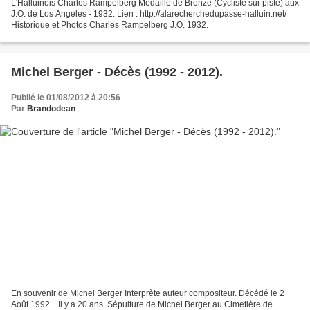
L'Halluinois Charles Rampelberg Médaille de Bronze (Cycliste sur piste) aux
J.O. de Los Angeles - 1932. Lien : http://alarecherchedupasse-halluin.net/
Historique et Photos Charles Rampelberg J.O. 1932.
Michel Berger - Décès (1992 - 2012).
Publié le 01/08/2012 à 20:56
Par
Brandodean
En souvenir de Michel Berger Interprète auteur compositeur. Décédé le 2
Août 1992... Il y a 20 ans. Sépulture de Michel Berger au Cimetière de