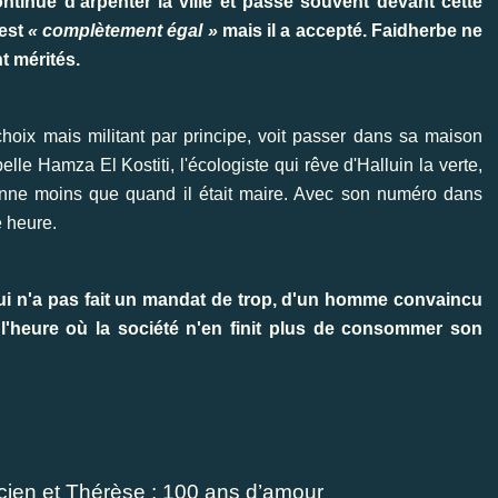
ontinue d'arpenter la ville et passe souvent devant cette
 est
« complètement égal »
mais il a accepté. Faidherbe ne
t mérités.
choix mais militant par principe, voit passer dans sa maison
elle Hamza El Kostiti, l'écologiste qui rêve d'Halluin la verte,
onne moins que quand il était maire. Avec son numéro dans
e heure.
 qui n'a pas fait un mandat de trop, d'un homme convaincu
à l'heure où la société n'en finit plus de consommer son
cien et Thérèse : 100 ans d’amour