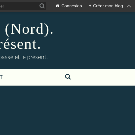
Connexion
+
Créer mon blog
n (Nord).
résent.
 passé et le présent.
T