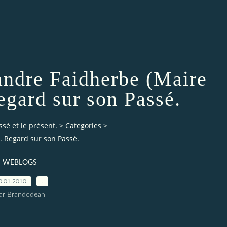
andre Faidherbe (Maire
egard sur son Passé.
ssé et le présent.
>
Categories
>
.. Regard sur son Passé.
WEBLOGS
0.01.2010
…
ar Brandodean