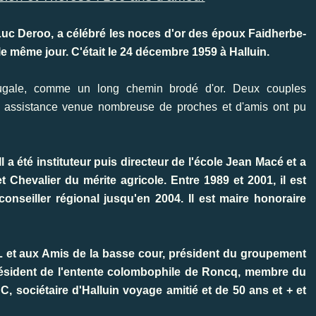
n-Luc Deroo, a célébré les noces d'or des époux Faidherbe-
e même jour. C'était le 24 décembre 1959 à Halluin.
jugale, comme un long chemin brodé d'or. Deux couples
ne assistance venue nombreuse de proches et d'amis ont pu
 a été instituteur puis directeur de l'école Jean Macé et a
 Chevalier du mérite agricole. Entre 1989 et 2001, il est
conseiller régional jusqu'en 2004. Il est maire honoraire
HVL et aux Amis de la basse cour, président du groupement
résident de l'entente colombophile de Roncq, membre du
C, sociétaire d'Halluin voyage amitié et de 50 ans et + et