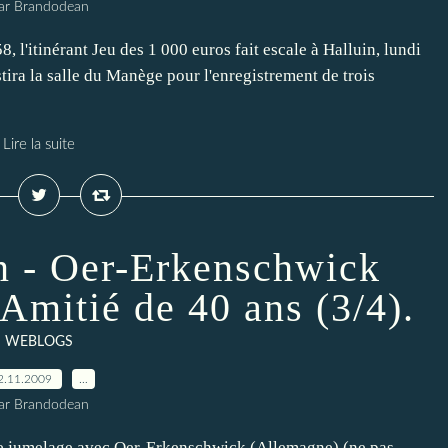
ar Brandodean
, l'itinérant Jeu des 1 000 euros fait escale à Halluin, lundi
ira la salle du Manège pour l'enregistrement de trois
Lire la suite
n - Oer-Erkenschwick
Amitié de 40 ans (3/4).
WEBLOGS
2.11.2009
…
ar Brandodean
s de jumelage avec Oer-Erkenschwick (Allemagne) (ne pas