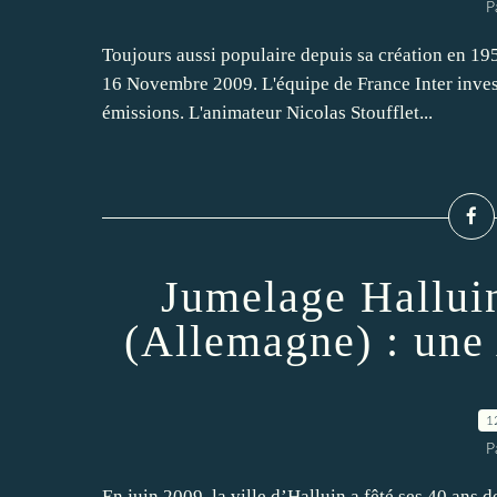
P
Toujours aussi populaire depuis sa création en 1958
16 Novembre 2009. L'équipe de France Inter invest
émissions. L'animateur Nicolas Stoufflet...
Jumelage Hallui
(Allemagne) : une 
1
P
En juin 2009, la ville d’Halluin a fêté ses 40 an