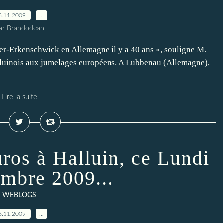
6.11.2009
…
ar Brandodean
er-Erkenschwick en Allemagne il y a 40 ans », souligne M.
lluinois aux jumelages européens. A Lubbenau (Allemagne),
Lire la suite
ros à Halluin, ce Lundi
mbre 2009...
WEBLOGS
6.11.2009
…