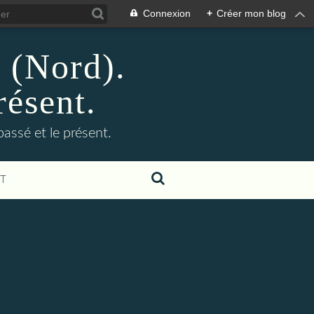
Connexion
+
Créer mon blog
n (Nord).
résent.
 passé et le présent.
T