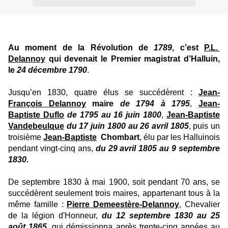
Au moment de la Révolution de
1789
, c’est
P.L.
Delannoy
qui devenait le Premier magistrat d’Halluin,
le
24 décembre 1790
.
Jusqu’en 1830, quatre élus se succédèrent :
Jean-
François Delannoy
maire
de 1794 à 1795
,
Jean-
Baptiste Duflo
de 1795 au 16 juin 1800
,
Jean-Baptiste
Vandebeulque
du 17 juin 1800 au 26 avril 1805
, puis un
troisième
Jean-Baptiste
Chombart
, élu par les Halluinois
pendant vingt-cinq ans,
du 29 avril 1805 au 9 septembre
1830.
De septembre 1830 à mai 1900, soit pendant 70 ans, se
succédèrent seulement trois maires, appartenant tous à la
même famille :
Pierre Demeestère-Delannoy
, Chevalier
de la légion d'Honneur,
du 12 septembre 1830 au
25
août 1865
, qui démissionna après trente-cinq années au