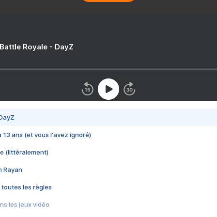
 Battle Royale - DayZ
 DayZ
 a 13 ans (et vous l'avez ignoré)
e (littéralement)
im Rayan
 toutes les règles
s les jeux vidéo