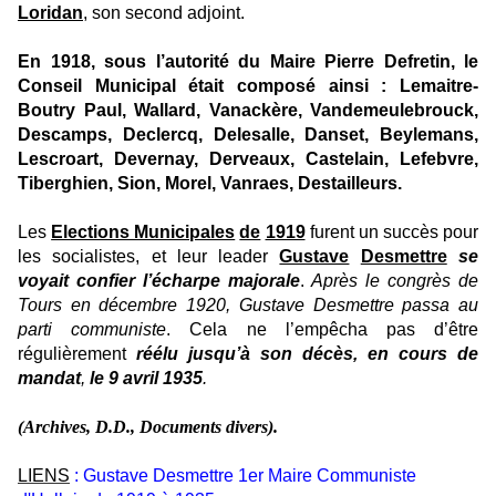
Loridan
, son second adjoint.
En 1918, sous l’autorité du Maire Pierre Defretin, le
Conseil Municipal était composé ainsi : Lemaitre-
Boutry Paul, Wallard, Vanackère, Vandemeulebrouck,
Descamps, Declercq, Delesalle, Danset, Beylemans,
Lescroart, Devernay, Derveaux, Castelain, Lefebvre,
Tiberghien, Sion, Morel, Vanraes, Destailleurs.
Les
Elections Municipales
de
1919
furent un succès pour
les socialistes, et leur leader
Gustave
Desmettre
se
voyait confier l’écharpe majorale
.
Après le congrès de
Tours en
décembre 1920, Gustave Desmettre passa au
parti communiste
. Cela ne l’empêcha pas d’être
régulièrement
réélu
jusqu’à son décès, en cours de
mandat
,
le 9 avril 1935
.
(Archives, D.D., Documents divers).
LIENS
:
Gustave Desmettre 1er Maire Communiste