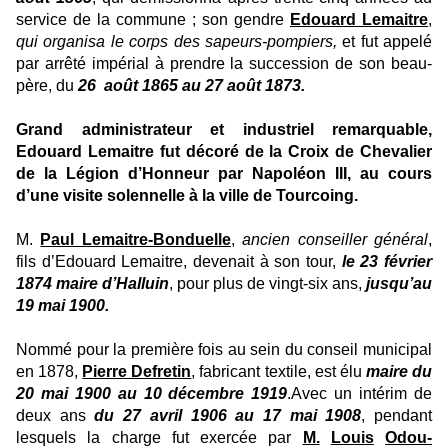
service de la commune ; son gendre
Edouard Lemaitre
,
qui organisa le corps des sapeurs-pompiers,
et fut appelé
par arrêté impérial à prendre la succession de son beau-
père, du
26
août 1865 au 27 août 1873.
Grand administrateur et industriel remarquable,
Edouard Lemaitre fut décoré de la Croix de Chevalier
de la Légion d’Honneur par Napoléon III, au cours
d’une visite solennelle à la ville de Tourcoing.
M.
Paul Lemaitre-Bonduelle
,
ancien conseiller général
,
fils d’Edouard Lemaitre, devenait à son tour,
le 23 février
1874
maire d’Halluin
, pour plus de vingt-six ans,
jusqu’au
19 mai
1900.
Nommé pour la première fois au sein du conseil municipal
en 1878,
Pierre Defretin
, fabricant textile, est élu
maire
du
20 mai 1900 au 10 décembre 1919
.Avec un intérim de
deux ans
du 27 avril 1906 au 17 mai 1908
, pendant
lesquels la charge fut exercée par
M.
Louis
Odou-