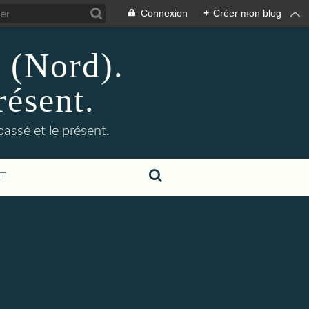
Connexion
+
Créer mon blog
n (Nord).
résent.
 passé et le présent.
T