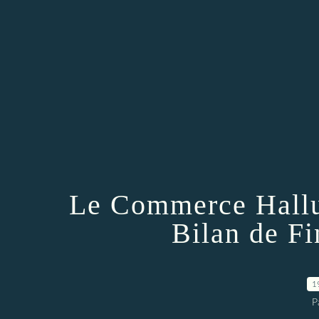
Le Commerce Hallui
Bilan de F
1
P