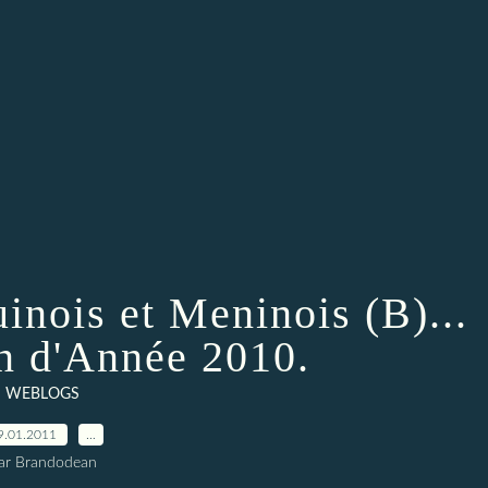
nois et Meninois (B)...
in d'Année 2010.
WEBLOGS
9.01.2011
…
ar Brandodean