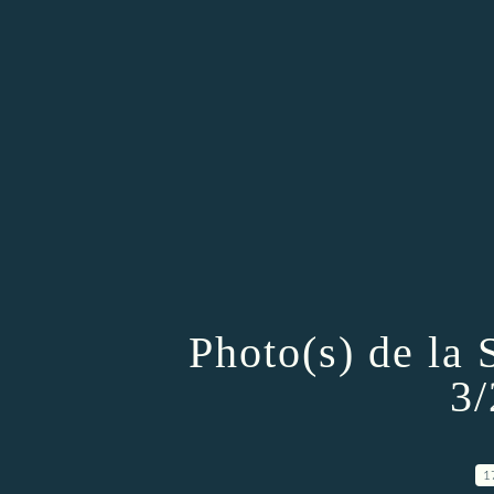
Photo(s) de la
3/
1