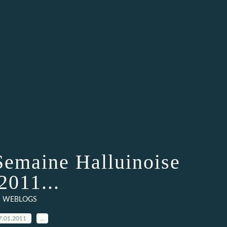
 Semaine Halluinoise
2011...
WEBLOGS
7.01.2011
…