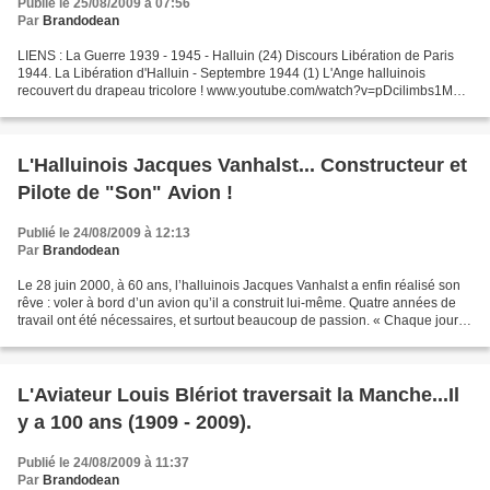
Publié le 25/08/2009 à 07:56
Par
Brandodean
LIENS : La Guerre 1939 - 1945 - Halluin (24) Discours Libération de Paris
1944. La Libération d'Halluin - Septembre 1944 (1) L'Ange halluinois
recouvert du drapeau tricolore ! www.youtube.com/watch?v=pDcilimbs1M
(Vidéos Discours Libération 1944 - Chansons,...
L'Halluinois Jacques Vanhalst... Constructeur et
Pilote de "Son" Avion !
Publié le 24/08/2009 à 12:13
Par
Brandodean
Le 28 juin 2000, à 60 ans, l’halluinois Jacques Vanhalst a enfin réalisé son
rêve : voler à bord d’un avion qu’il a construit lui-même. Quatre années de
travail ont été nécessaires, et surtout beaucoup de passion. « Chaque jour, il
y avait un problème...
L'Aviateur Louis Blériot traversait la Manche...Il
y a 100 ans (1909 - 2009).
Publié le 24/08/2009 à 11:37
Par
Brandodean