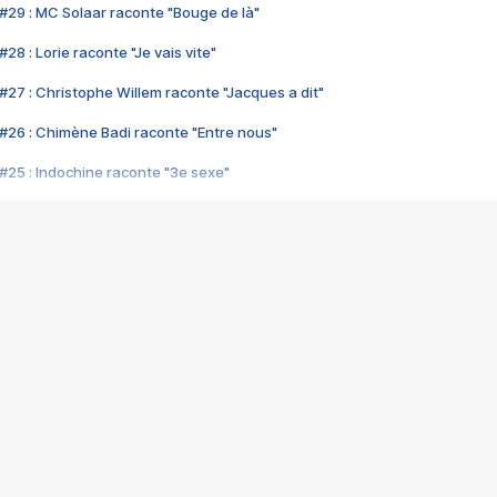
#29 : MC Solaar raconte "Bouge de là"
28 : Lorie raconte "Je vais vite"
#27 : Christophe Willem raconte "Jacques a dit"
#26 : Chimène Badi raconte "Entre nous"
#25 : Indochine raconte "3e sexe"
#24 : Zaho raconte "C'est chelou"
#23 : Patrick Bruel raconte "Au café des délices"
#22 : Kyo raconte "Le chemin"
#21 : Nolwenn Leroy raconte "Cassé"
#20 : Patrick Hernandez raconte "Born to be alive"
#19 : Lorie raconte "Près de moi"
#18 : Michael Jones raconte "A nos actes manqués" (avec Jean-Jacque
#17 : Khaled raconte "Aïcha"