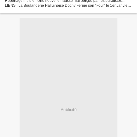
Reportage intitulé : Une nouvelle hausse mal perçue par les buralistes...
LIENS : La Boulangerie Halluinoise Dochy Ferme son "Four" le 1er Janvier
2010. (Vidéo TF1 - 13 H.) France...
Publicité