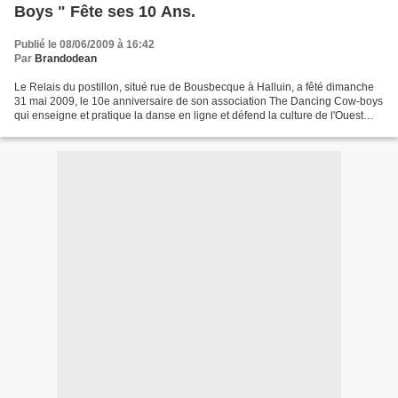
Boys " Fête ses 10 Ans.
Publié le 08/06/2009 à 16:42
Par
Brandodean
Le Relais du postillon, situé rue de Bousbecque à Halluin, a fêté dimanche
31 mai 2009, le 10e anniversaire de son association The Dancing Cow-boys
qui enseigne et pratique la danse en ligne et défend la culture de l'Ouest
américain. Pour fêter l'événement,...