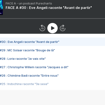
FACE A - un podcast Purecharts
FACE A #30 : Eve Angeli raconte "Avant de partir"
#30 : Eve Angeli raconte "Avant de partir"
#29 : MC Solaar raconte "Bouge de là"
28 : Lorie raconte "Je vais vite"
#27 : Christophe Willem raconte "Jacques a dit"
#26 : Chimène Badi raconte "Entre nous"
#25 : Indochine raconte "3e sexe"
#24 : Zaho raconte "C'est chelou"
#23 : Patrick Bruel raconte "Au café des délices"