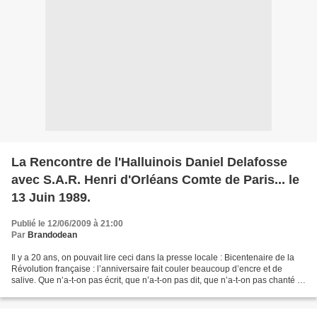
La Rencontre de l'Halluinois Daniel Delafosse
avec S.A.R. Henri d'Orléans Comte de Paris... le
13 Juin 1989.
Publié le 12/06/2009 à 21:00
Par
Brandodean
Il y a 20 ans, on pouvait lire ceci dans la presse locale : Bicentenaire de la
Révolution française : l’anniversaire fait couler beaucoup d’encre et de
salive. Que n’a-t-on pas écrit, que n’a-t-on pas dit, que n’a-t-on pas chanté et
dansé dans les fêtes...