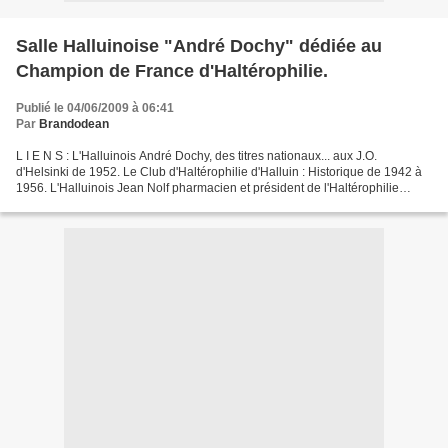
Salle Halluinoise "André Dochy" dédiée au
Champion de France d'Haltérophilie.
Publié le 04/06/2009 à 06:41
Par
Brandodean
L I E N S : L'Halluinois André Dochy, des titres nationaux... aux J.O.
d'Helsinki de 1952. Le Club d'Haltérophilie d'Halluin : Historique de 1942 à
1956. L'Halluinois Jean Nolf pharmacien et président de l'Haltérophilie
Halluinoise. Jean Debuf, ancien...