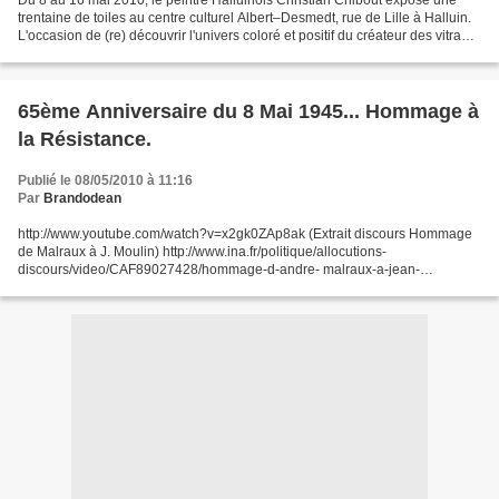
Du 8 au 16 mai 2010, le peintre Halluinois Christian Chibout expose une
trentaine de toiles au centre culturel Albert–Desmedt, rue de Lille à Halluin.
L'occasion de (re) découvrir l'univers coloré et positif du créateur des vitraux
de l'église Saint-Hilaire....
65ème Anniversaire du 8 Mai 1945... Hommage à
la Résistance.
Publié le 08/05/2010 à 11:16
Par
Brandodean
http://www.youtube.com/watch?v=x2gk0ZAp8ak (Extrait discours Hommage
de Malraux à J. Moulin) http://www.ina.fr/politique/allocutions-
discours/video/CAF89027428/hommage-d-andre- malraux-a-jean-
moulin.fr.html . (Intégralité du discours) http://www.youtube.com/watch?v=...