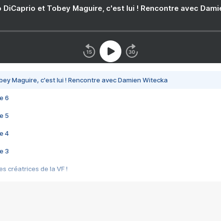
 DiCaprio et Tobey Maguire, c'est lui ! Rencontre avec Dam
bey Maguire, c'est lui ! Rencontre avec Damien Witecka
e 6
e 5
e 4
e 3
s créatrices de la VF !
e 2
e 1