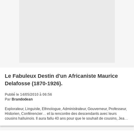
Le Fabuleux Destin d'un Africaniste Maurice
Delafosse (1870-1926).
Publié le 14/05/2010 à 06:56
Par
Brandodean
Explorateur, Linguiste, Ethnologue, Administrateur, Gouverneur, Professeur,
Historien, Conférencier… et la rencontre des descendants avec leurs
cousins halluinois. Il aura fallu 40 ans pour que le souhait de cousins, Jean
(Abidjan Côte d’Ivoire) et Henri-France...