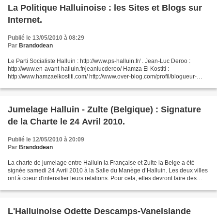
La Politique Halluinoise : les Sites et Blogs sur
Internet.
Publié le 13/05/2010 à 08:29
Par
Brandodean
Le Parti Socialiste Halluin : http://www.ps-halluin.fr/ . Jean-Luc Deroo :
http://www.en-avant-halluin.fr/jeanlucderoo/ Hamza El Kostiti :
http://www.hamzaelkostiti.com/ http://www.over-blog.com/profil/blogueur-
1004567.html . MoDem Halluin : http://modemlys.over-blog.com/...
Jumelage Halluin - Zulte (Belgique) : Signature
de la Charte le 24 Avril 2010.
Publié le 12/05/2010 à 20:09
Par
Brandodean
La charte de jumelage entre Halluin la Française et Zulte la Belge a été
signée samedi 24 Avril 2010 à la Salle du Manège d’Halluin. Les deux villes
ont à coeur d'intensifier leurs relations. Pour cela, elles devront faire des
efforts dans l'apprentissage...
L'Halluinoise Odette Descamps-Vanelslande