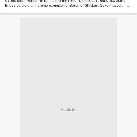
sa boutique. Depuis, le retraité donne l'essentiel de son temps aux autres.
Bribes de vie d'un homme exemplaire. Berland, Ghislain. Sexe masculin.
Soixante ans en juin. Cheveux...
Publicité