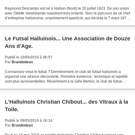
Raymond Descamps est né à Halluin (Nord) le 20 juillet 1923. De son union
avec Odette Vanelslande naquirent trois enfants. Voici le parcours de ce chef
d’entreprise halluinoise, unanimement apprécié, qui décéda le 7 mars 1978
à Arles, dans sa 55ème année....
Le Futsal Halluinois... Une Association de Douze
Ans d'Age.
Publié le 10/05/2010 à 06:57
Par
Brandodean
Connaissez-vous le futsal ? Dernièrement, le club de futsal halluinois a
organisé une séance découverte. Première évidence : technique et rapidité
sont plus qu'essentielles. Récemment à la salle Berlioz, le club de futsal
halluinois les Dolphins organisait...
L'Halluinois Christian Chibout... des Vitraux à la
Toile.
Publié le 08/05/2010 à 16:14
Par
Brandodean