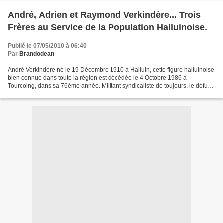
André, Adrien et Raymond Verkindère... Trois
Frères au Service de la Population Halluinoise.
Publié le 07/05/2010 à 06:40
Par
Brandodean
André Verkindère né le 19 Décembre 1910 à Halluin, cette figure halluinoise
bien connue dans toute la région est décédée le 4 Octobre 1986 à
Tourcoing, dans sa 76ème année. Militant syndicaliste de toujours, le défunt
avait été permanent local de la CFTC...