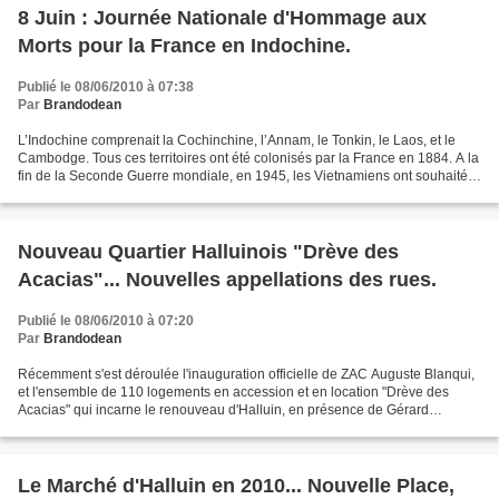
8 Juin : Journée Nationale d'Hommage aux
Morts pour la France en Indochine.
Publié le 08/06/2010 à 07:38
Par
Brandodean
L’Indochine comprenait la Cochinchine, l’Annam, le Tonkin, le Laos, et le
Cambodge. Tous ces territoires ont été colonisés par la France en 1884. A la
fin de la Seconde Guerre mondiale, en 1945, les Vietnamiens ont souhaité
déclarer leur indépendance....
Nouveau Quartier Halluinois "Drève des
Acacias"... Nouvelles appellations des rues.
Publié le 08/06/2010 à 07:20
Par
Brandodean
Récemment s'est déroulée l'inauguration officielle de ZAC Auguste Blanqui,
et l'ensemble de 110 logements en accession et en location "Drève des
Acacias" qui incarne le renouveau d'Halluin, en présence de Gérard
Caudron, maire de Villeneuve d'Ascq, 1er...
Le Marché d'Halluin en 2010... Nouvelle Place,