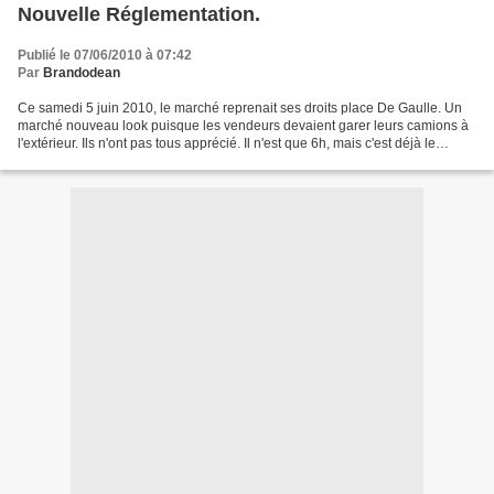
Nouvelle Réglementation.
Publié le 07/06/2010 à 07:42
Par
Brandodean
Ce samedi 5 juin 2010, le marché reprenait ses droits place De Gaulle. Un
marché nouveau look puisque les vendeurs devaient garer leurs camions à
l'extérieur. Ils n'ont pas tous apprécié. Il n'est que 6h, mais c'est déjà le
branle-bas de combat sur la...