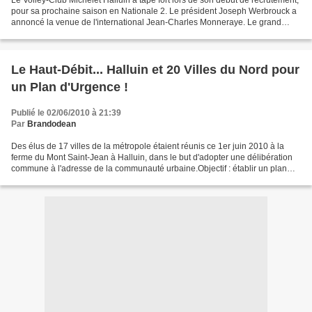
Le Volley-Club Michelet Halluin a tapé fort lors de son début de recrutement,
pour sa prochaine saison en Nationale 2. Le président Joseph Werbrouck a
annoncé la venue de l'international Jean-Charles Monneraye. Le grand
Jean-Charles (30 ans le 25 août,...
Le Haut-Débit... Halluin et 20 Villes du Nord pour
un Plan d'Urgence !
Publié le 02/06/2010 à 21:39
Par
Brandodean
Des élus de 17 villes de la métropole étaient réunis ce 1er juin 2010 à la
ferme du Mont Saint-Jean à Halluin, dans le but d'adopter une délibération
commune à l'adresse de la communauté urbaine.Objectif : établir un plan
d'urgence face à la fracture...