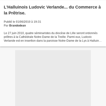
L'Halluinois Ludovic Verlande... du Commerce à
la Prêtrise.
Publié le 01/06/2010 à 19:31
Par
Brandodean
Le 27 juin 2010, quatre séminaristes du diocèse de Lille seront ordonnés
prêtres à la Cathédrale Notre-Dame de la Treille. Parmi eux, Ludovic
Verlande est en insertion dans la paroisse Notre-Dame de la Lys à Halluin,
depuis quatre ans. Un secteur où il...