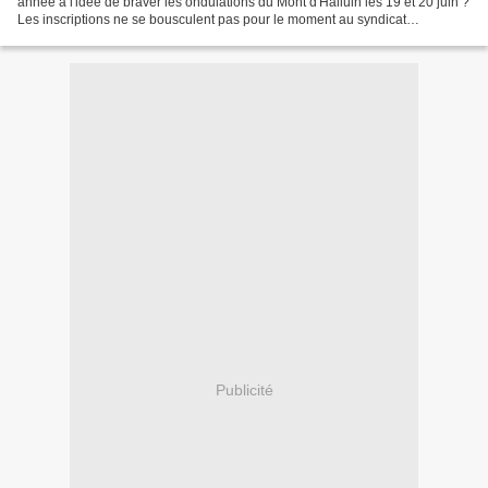
année à l'idée de braver les ondulations du Mont d'Halluin les 19 et 20 juin ?
Les inscriptions ne se bousculent pas pour le moment au syndicat
d'initiative. Vous avez jusqu'au...
Publicité