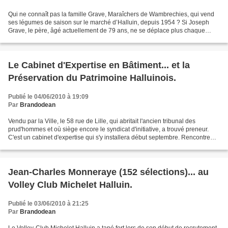
Qui ne connaît pas la famille Grave, Maraîchers de Wambrechies, qui vend
ses légumes de saison sur le marché d’Halluin, depuis 1954 ? Si Joseph
Grave, le père, âgé actuellement de 79 ans, ne se déplace plus chaque
samedi matin, ses enfants sont présents...
Le Cabinet d'Expertise en Bâtiment... et la
Préservation du Patrimoine Halluinois.
Publié le 04/06/2010 à 19:09
Par
Brandodean
Vendu par la Ville, le 58 rue de Lille, qui abritait l'ancien tribunal des
prud'hommes et où siège encore le syndicat d'initiative, a trouvé preneur.
C'est un cabinet d'expertise qui s'y installera début septembre. Rencontre
avec Christian Tesse, le nouveau...
Jean-Charles Monneraye (152 sélections)... au
Volley Club Michelet Halluin.
Publié le 03/06/2010 à 21:25
Par
Brandodean