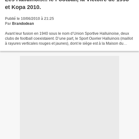
et Kopa 2010.
Publié le 10/06/2010 à 21:25
Par
Brandodean
Avant leur fusion en 1940 sous le nom d’Union Sportive Halluinoise, deux
clubs de football coexistaient. D’une part, le Sport Ouvrier Halluinois (maillot
à rayures verticales rouges et jaunes), dont le siège est à la Maison du
Peuple, joue sur le terrain...