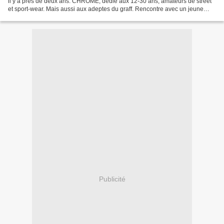
il y a près de deux ans. CHROME, dédié aux 12-30 ans, amateurs de street
et sport-wear. Mais aussi aux adeptes du graff. Rencontre avec un jeune
entrepreneur. Comment en est-il venu...
Publicité