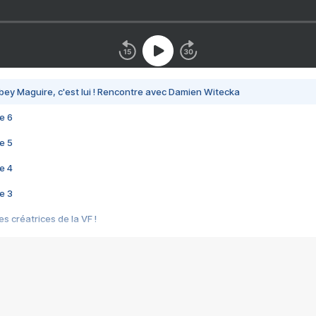
bey Maguire, c'est lui ! Rencontre avec Damien Witecka
e 6
e 5
e 4
e 3
s créatrices de la VF !
e 2
e 1
e Mektoub My Love arrive enfin ! Rencontre avec Shaïn Boumedine et Sal