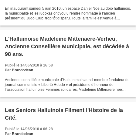
En inaugurant samedi 5 juin 2010, un espace Daniel Noé au dojo halluinois,
la municipalité et les judokas ont voulu rendre hommage à l’ancien
président du Judo Club, trop tôt disparu. Toute la famille est venue à
l'inauguration : Henriette son épouse,...
L'Halluinoise Madeleine Mittenaere-Verheu,
Ancienne Conseillère Municipale, est décédée à
98 ans.
Publié le 14/06/2010 à 16:58
Par
Brandodean
Ancienne conseillère municipale d’Halluin mais aussi membre fondateur du
journal communiste « Liberté Hebdo » et présidente d’honneur de
l’association halluinoise Femmes solidaires, Madeleine Mittenaere née
Verheu est décédée à l’âge de 98 ans. Née à...
Les Seniors Halluinois Filment l'Histoire de la
Cité.
Publié le 14/06/2010 à 06:28
Par
Brandodean