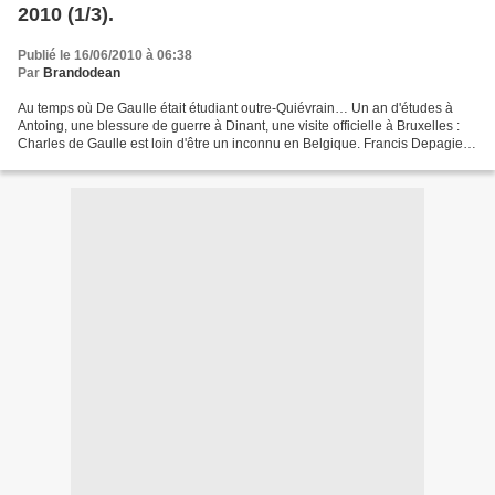
2010 (1/3).
Publié le 16/06/2010 à 06:38
Par
Brandodean
Au temps où De Gaulle était étudiant outre-Quiévrain… Un an d'études à
Antoing, une blessure de guerre à Dinant, une visite officielle à Bruxelles :
Charles de Gaulle est loin d'être un inconnu en Belgique. Francis Depagie,
président du cercle d'études,...