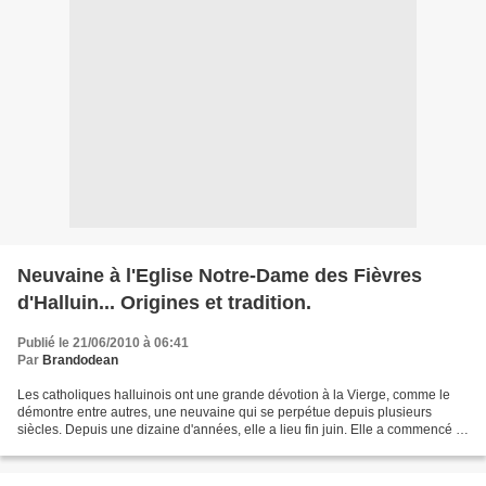
Neuvaine à l'Eglise Notre-Dame des Fièvres
d'Halluin... Origines et tradition.
Publié le 21/06/2010 à 06:41
Par
Brandodean
Les catholiques halluinois ont une grande dévotion à la Vierge, comme le
démontre entre autres, une neuvaine qui se perpétue depuis plusieurs
siècles. Depuis une dizaine d'années, elle a lieu fin juin. Elle a commencé le
18 à Notre-Dame des Fièvres. Une...