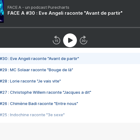
FACE A - un podcast Purecharts
FACE A #30 : Eve Angeli raconte "Avant de partir"
#30 : Eve Angeli raconte "Avant de partir"
#29 : MC Solaar raconte "Bouge de là"
28 : Lorie raconte "Je vais vite"
#27 : Christophe Willem raconte "Jacques a dit"
#26 : Chimène Badi raconte "Entre nous"
#25 : Indochine raconte "3e sexe"
#24 : Zaho raconte "C'est chelou"
#23 : Patrick Bruel raconte "Au café des délices"