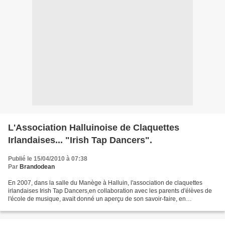
L'Association Halluinoise de Claquettes
Irlandaises... "Irish Tap Dancers".
Publié le 15/04/2010 à 07:38
Par
Brandodean
En 2007, dans la salle du Manège à Halluin, l'association de claquettes
irlandaises Irish Tap Dancers,en collaboration avec les parents d'élèves de
l'école de musique, avait donné un aperçu de son savoir-faire, en
compagnie de l'Harmonie municipale, du...