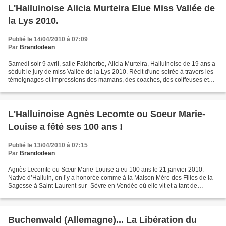
L'Halluinoise Alicia Murteira Elue Miss Vallée de
la Lys 2010.
Publié le 14/04/2010 à 07:09
Par
Brandodean
Samedi soir 9 avril, salle Faidherbe, Alicia Murteira, Halluinoise de 19 ans a
séduit le jury de miss Vallée de la Lys 2010. Récit d'une soirée à travers les
témoignages et impressions des mamans, des coaches, des coiffeuses et
des miss. Nous sommes dans...
L'Halluinoise Agnès Lecomte ou Soeur Marie-
Louise a fêté ses 100 ans !
Publié le 13/04/2010 à 07:15
Par
Brandodean
Agnès Lecomte ou Sœur Marie-Louise a eu 100 ans le 21 janvier 2010.
Native d’Halluin, on l’y a honorée comme à la Maison Mère des Filles de la
Sagesse à Saint-Laurent-sur- Sèvre en Vendée où elle vit et a tant de
relations. Née le 21 janvier 1910, Agnès...
Buchenwald (Allemagne)... La Libération du