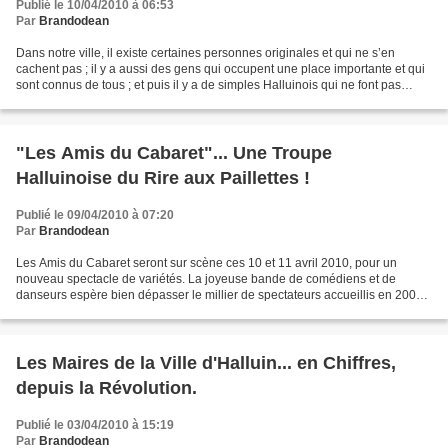
Publié le 10/04/2010 à 06:53
Par
Brandodean
Dans notre ville, il existe certaines personnes originales et qui ne s’en
cachent pas ; il y a aussi des gens qui occupent une place importante et qui
sont connus de tous ; et puis il y a de simples Halluinois qui ne font pas
parler d’eux parce que leur...
"Les Amis du Cabaret"... Une Troupe
Halluinoise du Rire aux Paillettes !
Publié le 09/04/2010 à 07:20
Par
Brandodean
Les Amis du Cabaret seront sur scène ces 10 et 11 avril 2010, pour un
nouveau spectacle de variétés. La joyeuse bande de comédiens et de
danseurs espère bien dépasser le millier de spectateurs accueillis en 2008.
Quitte à rivaliser avec le Paris-Roubaix....
Les Maires de la Ville d'Halluin... en Chiffres,
depuis la Révolution.
Publié le 03/04/2010 à 15:19
Par
Brandodean