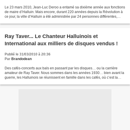
Le 23 mars 2010, Jean-Luc Deroo a entamé sa dixième année aux fonctions
de maire d’Halluin. Mais encore, durant 220 années depuis la Révolution à
ce jour, la ville d’Halluin a été administrée par 24 personnes différentes,
élues ou nommées officiellement...
Ray Taver... Le Chanteur Halluinois et
International aux milliers de disques vendus !
Publié le 31/03/2010 à 20:36
Par
Brandodean
Des cafés-concerts aux bals en passant par les disques… ou la carrière
amateur de Ray Taver. Nous sommes dans les années 1930… bien avant la
guerre, les Halluinois se réunissent en famille dans les cafés, où c’est la
bousculade pour trouver place (les...