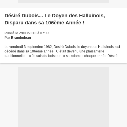
Désiré Dubois... Le Doyen des Halluinois,
Disparu dans sa 106ème Année !
Publié le 29/03/2010 à 07:32
Par
Brandodean
Le vendredi 3 septembre 1982, Désiré Dubois, le doyen des Halluinois, est
décédé dans sa 106ème année ! C’était devenu une plaisanterie
traditionnelle… « Je suis du bois dur ! » s’exclamait chaque année Désiré
Dubois avec un clin d’œil en recevant les...