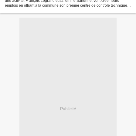
une activité. François Legrand et sa femme Sandrine, vont créer leurs
emplois en offrant à la commune son premier centre de contrôle technique.
Trois bonnes raisons de se réjouir....
Publicité